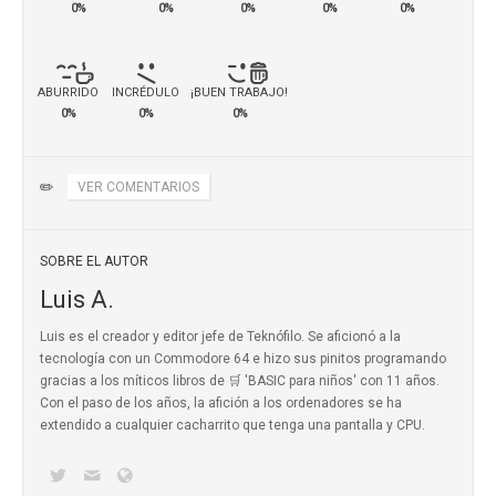
0%
0%
0%
0%
0%
ABURRIDO
INCRÉDULO
¡BUEN TRABAJO!
0%
0%
0%
✏️
VER COMENTARIOS
SOBRE EL AUTOR
Luis A.
Luis es el creador y editor jefe de Teknófilo. Se aficionó a la
tecnología con un Commodore 64 e hizo sus pinitos programando
gracias a los míticos
libros de 🛒 'BASIC para niños'
con 11 años.
Con el paso de los años, la afición a los ordenadores se ha
extendido a cualquier cacharrito que tenga una pantalla y CPU.