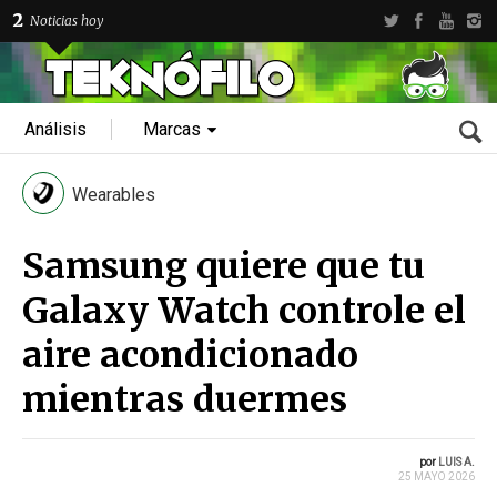
2
Noticias hoy
Análisis
Marcas
Wearables
Samsung quiere que tu
Galaxy Watch controle el
aire acondicionado
mientras duermes
por
LUIS A.
25 MAYO 2026