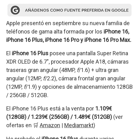
Apple presentó en septiembre su nueva familia de
teléfonos de gama alta formada por los
iPhone 16,
iPhone 16 Plus, iPhone 16 Pro y
iPhone 16 Pro Max.
El
iPhone 16 Plus
posee una pantalla Super Retina
XDR OLED de 6.7″, procesador Apple A18, cámaras
traseras gran angular (48MP,
f
/1.6) + ultra gran
angular (12MP,
f
/2.2), cámara frontal gran angular
(12MP,
f
/1.9) y opciones de almacenamiento 128GB
/ 256GB / 512GB.
El iPhone 16 Plus está a la venta por
1.109€
(128GB) / 1.239€ (256GB) / 1.489€ (512GB)
(ver
ofertas en 🛒
Amazon
|
Mediamarkt
)
He probado el
iPhone 16 Plus
durante varias