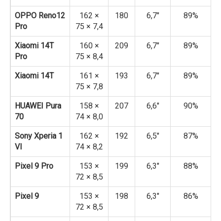
OPPO Reno12
162 ×
180
6,7″
89%
Pro
75 × 7,4
Xiaomi 14T
160 ×
209
6,7″
89%
Pro
75 × 8,4
Xiaomi 14T
161 ×
193
6,7″
89%
75 × 7,8
HUAWEI Pura
158 ×
207
6,6″
90%
70
74 × 8,0
Sony Xperia 1
162 ×
192
6,5″
87%
VI
74 × 8,2
Pixel 9 Pro
153 ×
199
6,3″
88%
72 × 8,5
Pixel 9
153 ×
198
6,3″
86%
72 × 8,5