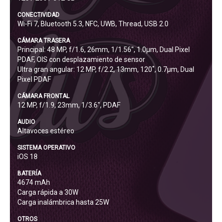
CONECTIVIDAD
Wi-Fi 7, Bluetooth 5.3, NFC, UWB, Thread, USB 2.0
CÁMARA TRASERA
Principal: 48 MP, f/1.6, 26mm, 1/1.56", 1.0µm, Dual Pixel
PDAF, OIS con desplazamiento de sensor
Ultra gran angular: 12 MP, f/2.2, 13mm, 120˚, 0.7µm, Dual
Pixel PDAF
CÁMARA FRONTAL
12 MP, f/1.9, 23mm, 1/3.6", PDAF
AUDIO
Altavoces estéreo
SISTEMA OPERATIVO
iOS 18
BATERÍA
4674 mAh
Carga rápida a 30W
Carga inalámbrica hasta 25W
OTROS