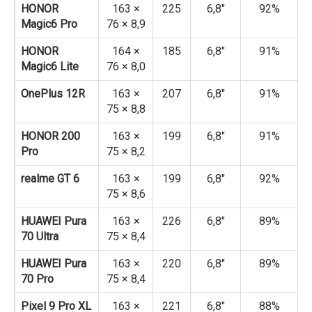
HONOR
163 ×
225
6,8″
92%
Magic6 Pro
76 × 8,9
HONOR
164 ×
185
6,8″
91%
Magic6 Lite
76 × 8,0
OnePlus 12R
163 ×
207
6,8″
91%
75 × 8,8
HONOR 200
163 ×
199
6,8″
91%
Pro
75 × 8,2
realme GT 6
163 ×
199
6,8″
92%
75 × 8,6
HUAWEI Pura
163 ×
226
6,8″
89%
70 Ultra
75 × 8,4
HUAWEI Pura
163 ×
220
6,8″
89%
70 Pro
75 × 8,4
Pixel 9 Pro XL
163 ×
221
6,8″
88%