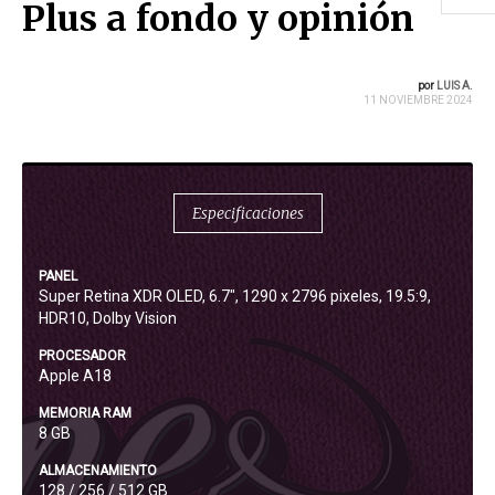
Plus a fondo y opinión
por
LUIS A.
11 NOVIEMBRE 2024
Especificaciones
PANEL
Super Retina XDR OLED, 6.7", 1290 x 2796 pixeles, 19.5:9,
HDR10, Dolby Vision
PROCESADOR
Apple A18
MEMORIA RAM
8 GB
ALMACENAMIENTO
128 / 256 / 512 GB