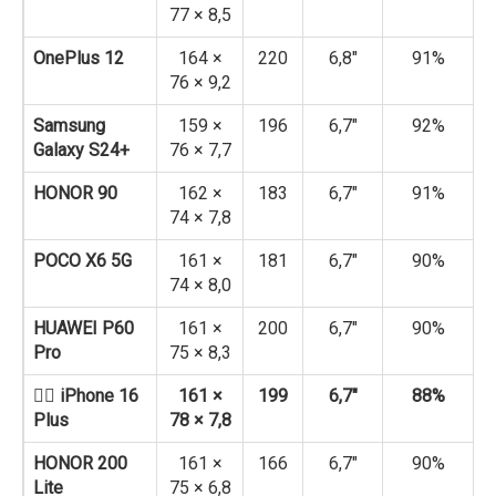
77 × 8,5
OnePlus 12
164 ×
220
6,8″
91%
76 × 9,2
Samsung
159 ×
196
6,7″
92%
Galaxy S24+
76 × 7,7
HONOR 90
162 ×
183
6,7″
91%
74 × 7,8
POCO X6 5G
161 ×
181
6,7″
90%
74 × 8,0
HUAWEI P60
161 ×
200
6,7″
90%
Pro
75 × 8,3
👉🏻 iPhone 16
161 ×
199
6,7″
88%
Plus
78 × 7,8
HONOR 200
161 ×
166
6,7″
90%
Lite
75 × 6,8