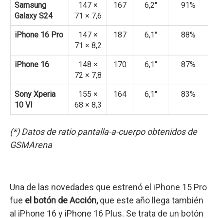
Samsung
147 ×
167
6,2″
91%
Galaxy S24
71 × 7,6
iPhone 16 Pro
147 ×
187
6,1″
88%
71 × 8,2
iPhone 16
148 ×
170
6,1″
87%
72 × 7,8
Sony Xperia
155 ×
164
6,1″
83%
10 VI
68 × 8,3
(*) Datos de ratio pantalla-a-cuerpo obtenidos de
GSMArena
Una de las novedades que estrenó el iPhone 15 Pro
fue
el botón de Acción,
que este año llega también
al iPhone 16 y iPhone 16 Plus. Se trata de un botón