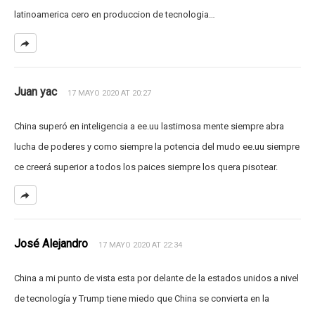
latinoamerica cero en produccion de tecnologia…
Juan yac
17 MAYO 2020 AT 20:27
China superó en inteligencia a ee.uu lastimosa mente siempre abra
lucha de poderes y como siempre la potencia del mudo ee.uu siempre
ce creerá superior a todos los paices siempre los quera pisotear.
José Alejandro
17 MAYO 2020 AT 22:34
China a mi punto de vista esta por delante de la estados unidos a nivel
de tecnología y Trump tiene miedo que China se convierta en la