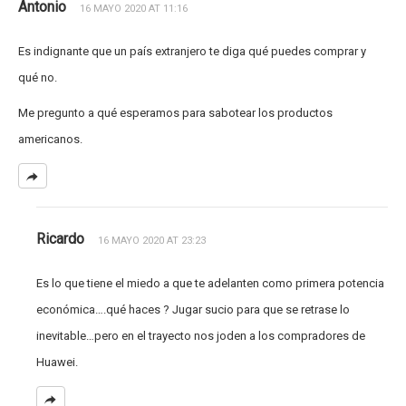
Antonio
16 MAYO 2020 AT 11:16
Es indignante que un país extranjero te diga qué puedes comprar y
qué no.
Me pregunto a qué esperamos para sabotear los productos
americanos.
Ricardo
16 MAYO 2020 AT 23:23
Es lo que tiene el miedo a que te adelanten como primera potencia
económica….qué haces ? Jugar sucio para que se retrase lo
inevitable…pero en el trayecto nos joden a los compradores de
Huawei.