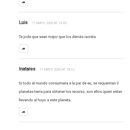
Luis
17 MAYO 2020 AT 15:03
Te jode que sean mejor que los demás racista
Inatares
17 MAYO 2020 AT 18:12
Si todo el mundo consumiera a la par de eu, se requeririan 3
planetas tierra para obtener los recurso, son ellos quien estan
llevando al hoyo a este planeta.