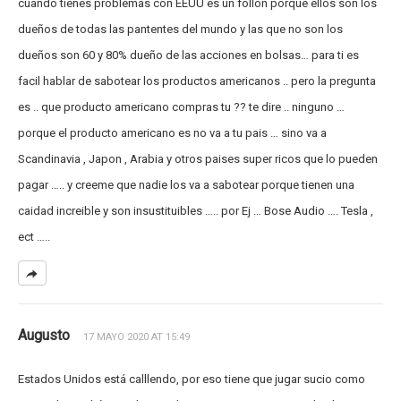
cuando tienes problemas con EEUU es un follon porque ellos son los
dueños de todas las pantentes del mundo y las que no son los
dueños son 60 y 80% dueño de las acciones en bolsas… para ti es
facil hablar de sabotear los productos americanos .. pero la pregunta
es .. que producto americano compras tu ?? te dire .. ninguno …
porque el producto americano es no va a tu pais … sino va a
Scandinavia , Japon , Arabia y otros paises super ricos que lo pueden
pagar ….. y creeme que nadie los va a sabotear porque tienen una
caidad increible y son insustituibles ….. por Ej … Bose Audio …. Tesla ,
ect …..
Augusto
17 MAYO 2020 AT 15:49
Estados Unidos está calllendo, por eso tiene que jugar sucio como