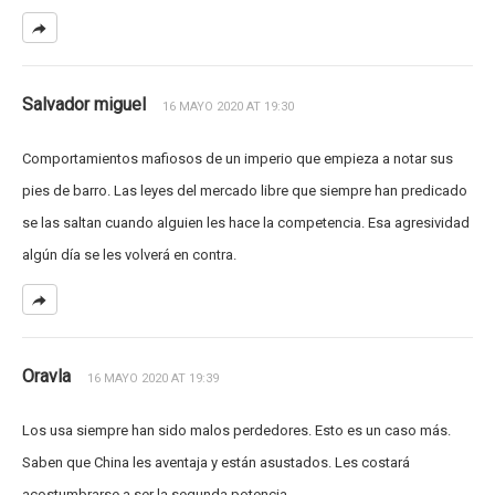
Salvador miguel
16 MAYO 2020 AT 19:30
Comportamientos mafiosos de un imperio que empieza a notar sus
pies de barro. Las leyes del mercado libre que siempre han predicado
se las saltan cuando alguien les hace la competencia. Esa agresividad
algún día se les volverá en contra.
Oravla
16 MAYO 2020 AT 19:39
Los usa siempre han sido malos perdedores. Esto es un caso más.
Saben que China les aventaja y están asustados. Les costará
acostumbrarse a ser la segunda potencia.