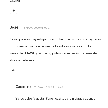
exterior
Jose
18 MAYO 2020 AT 00:07
Se ve que eres muy estúpido como trump en unos años hay veras
tu iphone de miarda en el mercado solo está retrasando lo
inevitable HUAWEI y samsung juntos xiaomi serán los reyes de
ahora en adelante.
Casimiro
20 MAYO 2020 AT 14:49
Ya les debería gustar, tienen casi toda la majagua adentro.