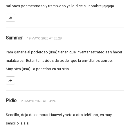
millones por mentiroso y tramp-oso ya lo dice su nombre jajajaja
Summer
19 MAYO 2020 AT 23:28
Para ganarle al poderoso (usa) tienen que inventar estrategias y hacer
malabares . Estan tan avidos de poder que la envidia los corroe.
Muy bien (usa)…a ponerlos en su sitio.
Pidio
20 MAYO 2020 AT 04:24
Sencillo, deja de comprar Huawei y vete a otro teléfono, es muy
sencillo jajajaj