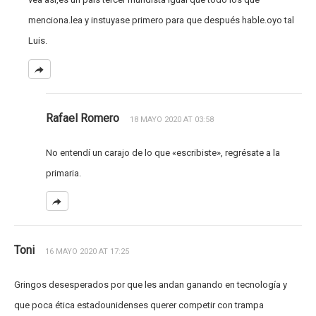
menciona.lea y instuyase primero para que después hable.oyo tal
Luis.
Rafael Romero
18 MAYO 2020 AT 03:58
No entendí un carajo de lo que «escribiste», regrésate a la
primaria.
Toni
16 MAYO 2020 AT 17:25
Gringos desesperados por que les andan ganando en tecnología y
que poca ética estadounidenses querer competir con trampa