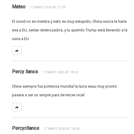
Mateo
17 MAYO 2020 AT 17:59
El covid no es mentira y esto es muy estupido, China nunca le haría
esa a EU, serían destrozados, y tu querido Trump está llevando a la
ruina a EU
Percy llanos
17 MAYO 2020 AT 18:02
China siempre fue potencia mundial la lacra eeuu muy pronto
pasara a ser un simple pais de tercer nicel
Percycllanos
17 MAYO 2020 AT 18:06