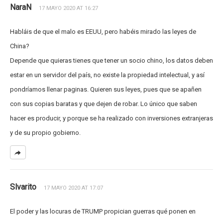
NaraN
17 MAYO 2020 AT 16:27
Habláis de que el malo es EEUU, pero habéis mirado las leyes de
China?
Depende que quieras tienes que tener un socio chino, los datos deben
estar en un servidor del país, no existe la propiedad intelectual, y así
pondríamos llenar paginas. Quieren sus leyes, pues que se apañen
con sus copias baratas y que dejen de robar. Lo único que saben
hacer es producir, y porque se ha realizado con inversiones extranjeras
y de su propio gobierno.
Slvarito
17 MAYO 2020 AT 17:07
El poder y las locuras de TRUMP propician guerras qué ponen en