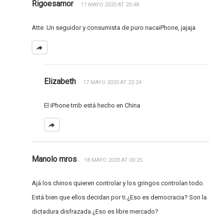
Rigoesamor
17 MAYO 2020 AT 20:48
Atte. Un seguidor y consumista de puro nacaiPhone, jajaja
Elizabeth
17 MAYO 2020 AT 22:24
El iPhone tmb está hecho en China
Manolo mros
18 MAYO 2020 AT 00:25
Ajá los chinos quieren controlar y los gringos controlan todo.
Está bien que ellos decidan por ti.¿Eso es democracia? Son la
dictadura disfrazada.¿Eso es libre mercado?