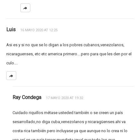
Luis
16 MAYO 2020 AT 12:25
Asi es y si no que se lo digan a los pobres cubanos,venezolanos,
nicaraguenses, etc etc america primero….pero para que les den por el
culo….
Ray Condega
17 MAYO 2020 AT 19:32
Cuidado riquillos métase usteded también o se creen un país
sesarrollado,no diga cuba,venezolanos y nicaragüenses.ahi va
costa rica también pero incluyase ya que aunque no lo crea ni lo
vea así,es un país tercer mundista igual que todo los que