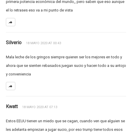
primera potencia económica del mundo,, pero saben que eso aunque
el lo retrases eso va a mi punto de vista
Silverio
18 MAYO 2020 AT 00:43
Mala leche de los gringos siempre quieren ser los mejores en todo y
ahora que se sienten rebasados juegan sucio y hacen todo a su antojo
y conveniencia
Kwatt
18 MAYO 2020 AT 07:13
Estos EEUU tienen un miedo que se cagan, cuando ven que alguien se
les adelanta empiezan a jugar sucio, por eso trump tiene todos esos