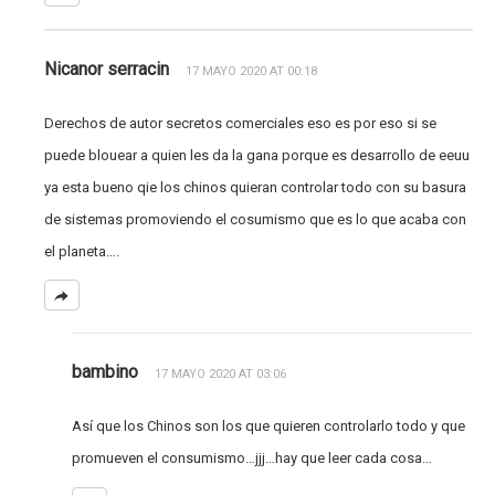
Nicanor serracin
17 MAYO 2020 AT 00:18
Derechos de autor secretos comerciales eso es por eso si se
puede blouear a quien les da la gana porque es desarrollo de eeuu
ya esta bueno qie los chinos quieran controlar todo con su basura
de sistemas promoviendo el cosumismo que es lo que acaba con
el planeta….
bambino
17 MAYO 2020 AT 03:06
Así que los Chinos son los que quieren controlarlo todo y que
promueven el consumismo…jjj…hay que leer cada cosa…