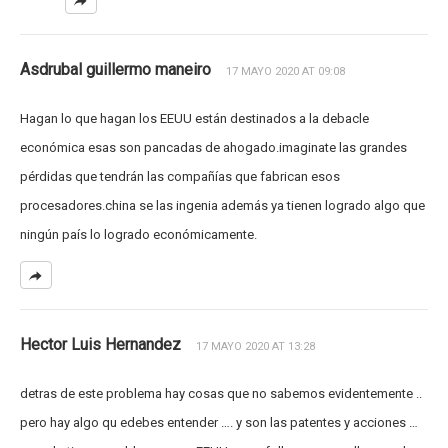
Asdrubal guillermo maneiro
17 MAYO 2020 AT 09:08
Hagan lo que hagan los EEUU están destinados a la debacle
económica esas son pancadas de ahogado.imaginate las grandes
pérdidas que tendrán las compañías que fabrican esos
procesadores.china se las ingenia además ya tienen logrado algo que
ningún país lo logrado económicamente.
Hector Luis Hernandez
17 MAYO 2020 AT 13:28
detras de este problema hay cosas que no sabemos evidentemente ..
pero hay algo qu edebes entender …. y son las patentes y acciones …