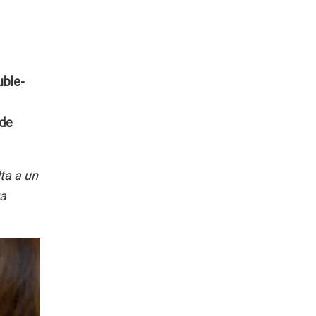
uble-
 de
lta a un
ta