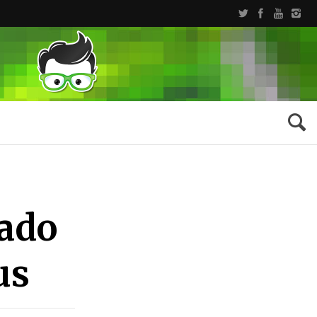
lado
us