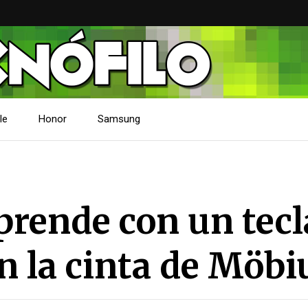
le
Honor
Samsung
prende con un tec
en la cinta de Möbi