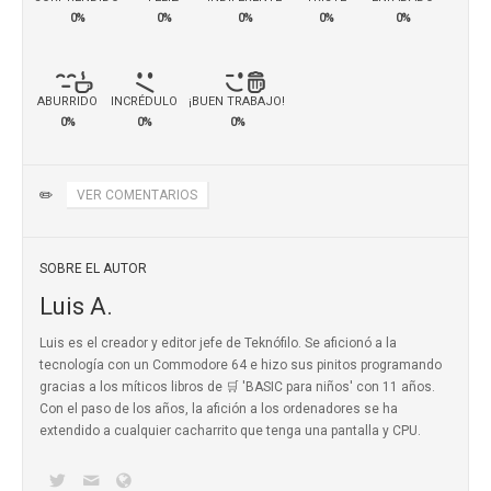
0%
0%
0%
0%
0%
ABURRIDO
INCRÉDULO
¡BUEN TRABAJO!
0%
0%
0%
✏️
VER COMENTARIOS
SOBRE EL AUTOR
Luis A.
Luis es el creador y editor jefe de Teknófilo. Se aficionó a la
tecnología con un Commodore 64 e hizo sus pinitos programando
gracias a los míticos
libros de 🛒 'BASIC para niños'
con 11 años.
Con el paso de los años, la afición a los ordenadores se ha
extendido a cualquier cacharrito que tenga una pantalla y CPU.