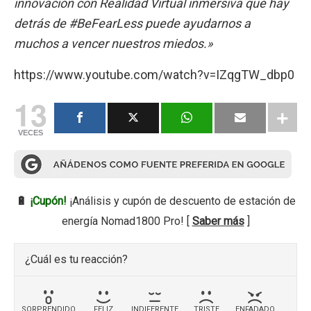
innovación con Realidad Virtual inmersiva que hay
detrás de #BeFearLess puede ayudarnos a
muchos a vencer nuestros miedos.»
https://www.youtube.com/watch?v=IZqgTW_dbp0
13
VECES
🔋
¡Cupón!
¡Análisis y cupón de descuento de estación de
energía Nomad1800 Pro! [
Saber más
]
¿Cuál es tu reacción?
SORPRENDIDO
FELIZ
INDIFERENTE
TRISTE
ENFADADO