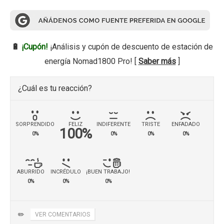
🔋
¡Cupón!
¡Análisis y cupón de descuento de estación de
energía Nomad1800 Pro! [
Saber más
]
¿Cuál es tu reacción?
SORPRENDIDO
FELIZ
INDIFERENTE
TRISTE
ENFADADO
100%
0%
0%
0%
0%
ABURRIDO
INCRÉDULO
¡BUEN TRABAJO!
0%
0%
0%
✏️
VER COMENTARIOS