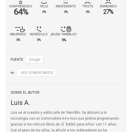
SORPRENDIDO
FELIZ
INDIFERENTE
TRISTE
ENFADADO
64%
27%
0%
0%
0%
ABURRIDO
INCRÉDULO
¡BUEN TRABAJO!
9%
0%
0%
FUENTE
Google
✏️
VER COMENTARIOS
SOBRE EL AUTOR
Luis A.
Luis es el creador y editor jefe de Teknófilo. Se aficionó a la
tecnología con un Commodore 64 e hizo sus pinitos programando
gracias a los míticos
libros de 🛒 'BASIC para niños'
con 11 años.
Con el paso de los años, la afición a los ordenadores se ha