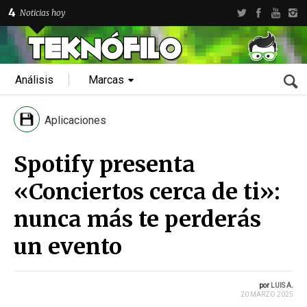
4
Noticias hoy
Análisis
Marcas
Aplicaciones
Spotify presenta
«Conciertos cerca de ti»:
nunca más te perderás
un evento
por
LUIS A.
20 MARZO 2025