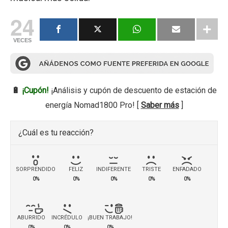
24
VECES
🔋
¡Cupón!
¡Análisis y cupón de descuento de estación de
energía Nomad1800 Pro! [
Saber más
]
¿Cuál es tu reacción?
SORPRENDIDO
FELIZ
INDIFERENTE
TRISTE
ENFADADO
0%
0%
0%
0%
0%
ABURRIDO
INCRÉDULO
¡BUEN TRABAJO!
0%
0%
0%