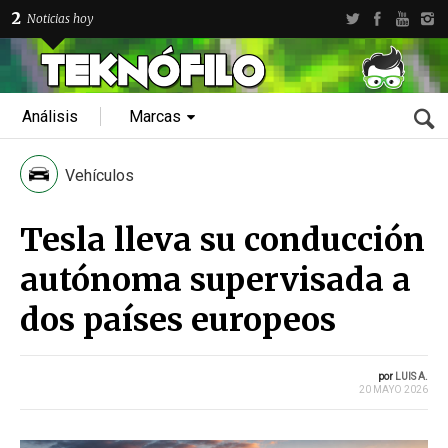
2
Noticias hoy
Análisis
Marcas
Vehículos
Tesla lleva su conducción
autónoma supervisada a
dos países europeos
por
LUIS A.
20 MAYO 2026