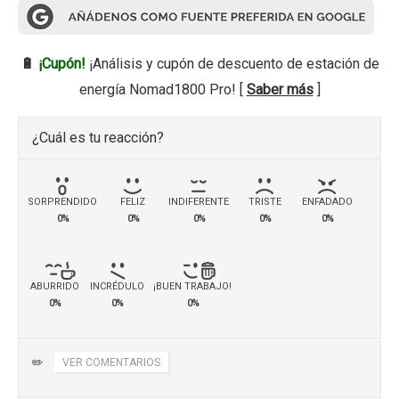
🔋
¡Cupón!
¡Análisis y cupón de descuento de estación de
energía Nomad1800 Pro! [
Saber más
]
¿Cuál es tu reacción?
SORPRENDIDO
FELIZ
INDIFERENTE
TRISTE
ENFADADO
0%
0%
0%
0%
0%
ABURRIDO
INCRÉDULO
¡BUEN TRABAJO!
0%
0%
0%
✏️
VER COMENTARIOS