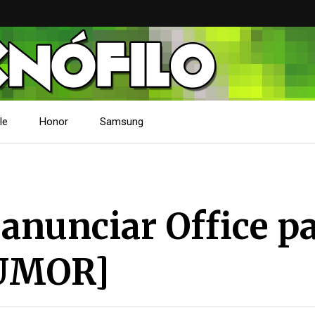
le
Honor
Samsung
 anunciar Office p
RUMOR]