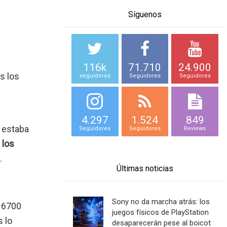
Síguenos
s
116k
71.710
24.900
s los
seguidores
Seguidores
Seguidores
4.297
1.524
849
 estaba
Seguidores
Seguidores
Reviews
los
.
Últimas noticias
Sony no da marcha atrás: los
y 6700
juegos físicos de PlayStation
 lo
desaparecerán pese al boicot