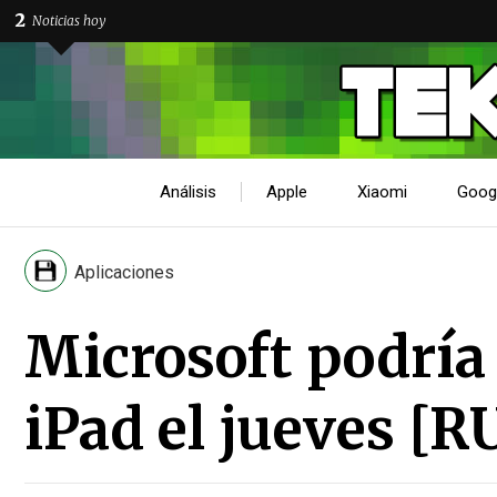
2
Noticias hoy
Análisis
Apple
Xiaomi
Goog
Aplicaciones
Microsoft podría
iPad el jueves [