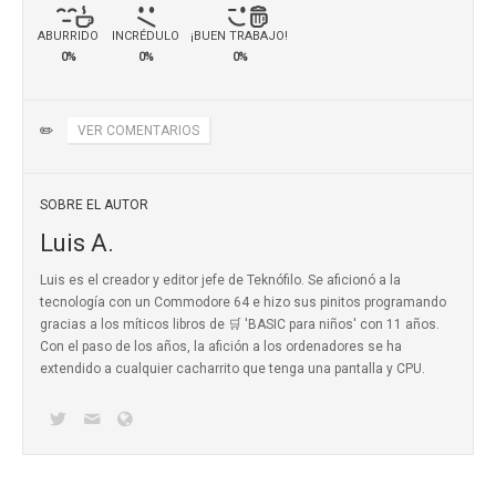
ABURRIDO
INCRÉDULO
¡BUEN TRABAJO!
0%
0%
0%
✏️
VER COMENTARIOS
SOBRE EL AUTOR
Luis A.
Luis es el creador y editor jefe de Teknófilo. Se aficionó a la
tecnología con un Commodore 64 e hizo sus pinitos programando
gracias a los míticos
libros de 🛒 'BASIC para niños'
con 11 años.
Con el paso de los años, la afición a los ordenadores se ha
extendido a cualquier cacharrito que tenga una pantalla y CPU.