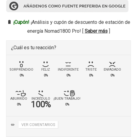
🔋
¡Cupón!
¡Análisis y cupón de descuento de estación de
energía Nomad1800 Pro! [
Saber más
]
¿Cuál es tu reacción?
SORPRENDIDO
FELIZ
INDIFERENTE
TRISTE
ENFADADO
0%
0%
0%
0%
0%
ABURRIDO
INCRÉDULO
¡BUEN TRABAJO!
100%
0%
0%
✏️
VER COMENTARIOS