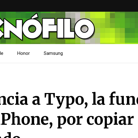
le
Honor
Samsung
cia a Typo, la fu
iPhone, por copiar 