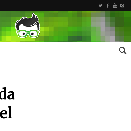
nda
el