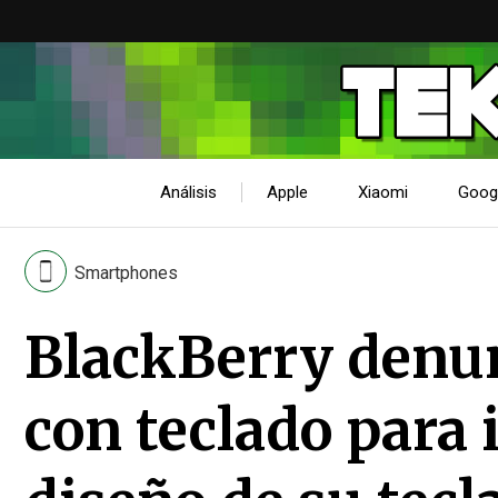
Análisis
Apple
Xiaomi
Goog
Smartphones
BlackBerry denun
con teclado para 