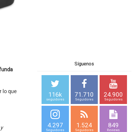
Síguenos
funda
r lo que
116k
71.710
24.900
seguidores
Seguidores
Seguidores
4.297
1.524
849
 y
Seguidores
Seguidores
Reviews