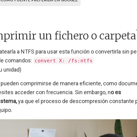
mprimir un fichero o carpeta
atearla a NTFS para usar esta función o convertirla sin pe
a de comandos:
convert X: /fs:ntfs
u unidad)
ue pueden comprimirse de manera eficiente, como docum
esites acceder con frecuencia. Sin embargo, n
o es
istema,
ya que el proceso de descompresión constante
uipo.