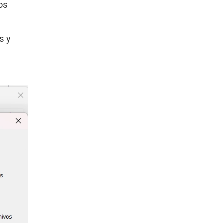
os
s y