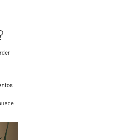
?
rder
entos
 puede