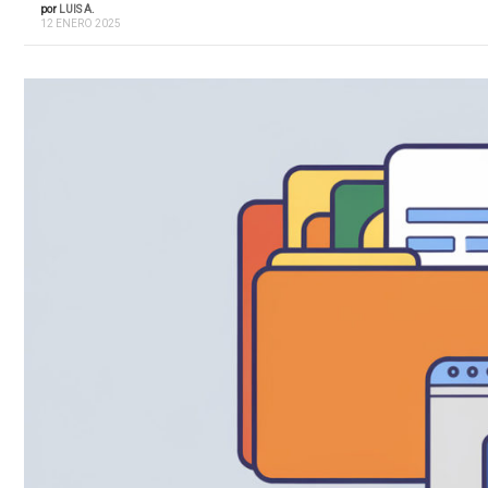
por
LUIS A.
12 ENERO 2025