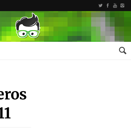
eros
11