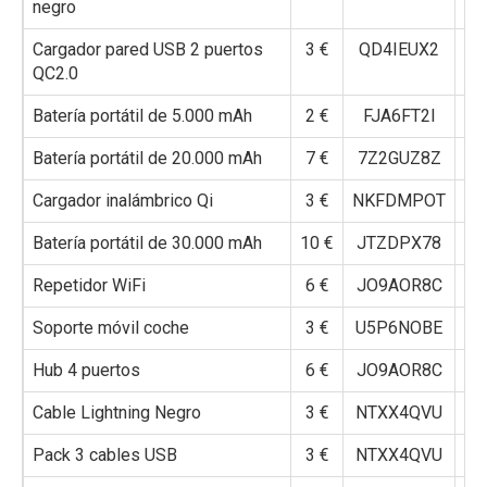
negro
Cargador pared USB 2 puertos
3 €
QD4IEUX2
QC2.0
Batería portátil de 5.000 mAh
2 €
FJA6FT2I
Batería portátil de 20.000 mAh
7 €
7Z2GUZ8Z
Cargador inalámbrico Qi
3 €
NKFDMPOT
Batería portátil de 30.000 mAh
10 €
JTZDPX78
Repetidor WiFi
6 €
JO9AOR8C
Soporte móvil coche
3 €
U5P6NOBE
Hub 4 puertos
6 €
JO9AOR8C
Cable Lightning Negro
3 €
NTXX4QVU
Pack 3 cables USB
3 €
NTXX4QVU