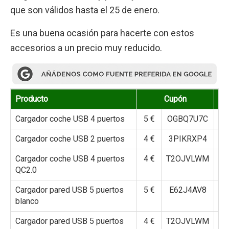
que son válidos hasta el 25 de enero.
Es una buena ocasión para hacerte con estos
accesorios a un precio muy reducido.
Producto
Cupón
Pre
Cargador coche USB 4 puertos
5 €
OGBQ7U7C
Cargador coche USB 2 puertos
4 €
3PIKRXP4
Cargador coche USB 4 puertos
4 €
T2OJVLWM
QC2.0
Cargador pared USB 5 puertos
5 €
E62J4AV8
blanco
Cargador pared USB 5 puertos
4 €
T2OJVLWM