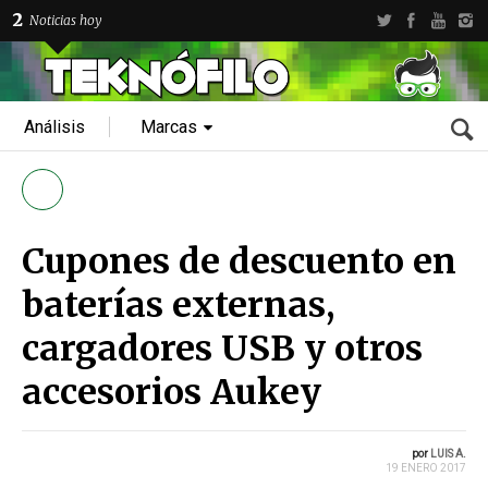
2
Noticias hoy
Análisis
Marcas
Cupones de descuento en
baterías externas,
cargadores USB y otros
accesorios Aukey
por
LUIS A.
19 ENERO 2017