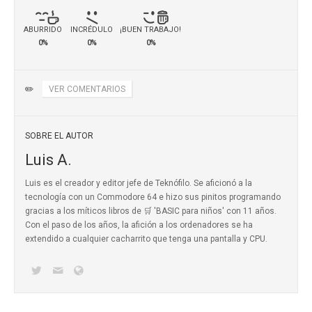
ABURRIDO
INCRÉDULO
¡BUEN TRABAJO!
0%
0%
0%
✏️
VER COMENTARIOS
SOBRE EL AUTOR
Luis A.
Luis es el creador y editor jefe de Teknófilo. Se aficionó a la
tecnología con un Commodore 64 e hizo sus pinitos programando
gracias a los míticos
libros de 🛒 'BASIC para niños'
con 11 años.
Con el paso de los años, la afición a los ordenadores se ha
extendido a cualquier cacharrito que tenga una pantalla y CPU.