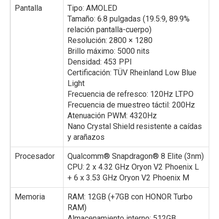
Pantalla
Tipo: AMOLED
Tamaño: 6.8 pulgadas (19.5:9, 89.9%
relación pantalla-cuerpo)
Resolución: 2800 × 1280
Brillo máximo: 5000 nits
Densidad: 453 PPI
Certificación: TÜV Rheinland Low Blue
Light
Frecuencia de refresco: 120Hz LTPO
Frecuencia de muestreo táctil: 200Hz
Atenuación PWM: 4320Hz
Nano Crystal Shield resistente a caídas
y arañazos
Procesador
Qualcomm® Snapdragon® 8 Elite (3nm)
CPU: 2 x 4.32 GHz Oryon V2 Phoenix L
+ 6 x 3.53 GHz Oryon V2 Phoenix M
Memoria
RAM: 12GB (+7GB con HONOR Turbo
RAM)
Almacenamiento interno: 512GB