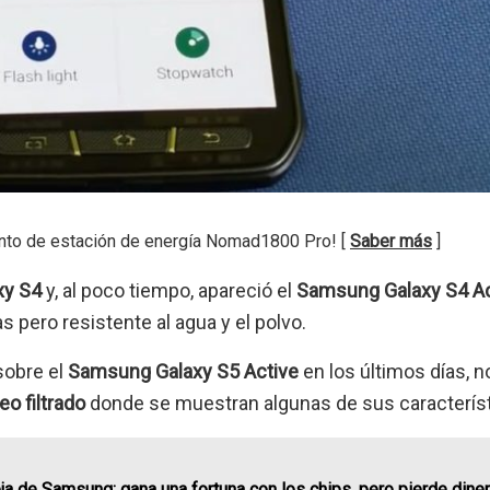
nto de estación de energía Nomad1800 Pro! [
Saber más
]
xy S4
y, al poco tiempo, apareció el
Samsung Galaxy S4 Ac
 pero resistente al agua y el polvo.
obre el
Samsung Galaxy S5 Active
en los últimos días, n
o filtrado
donde se muestran algunas de sus característ
ja de Samsung: gana una fortuna con los chips, pero pierde dine