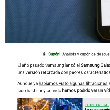
🔋
¡Cupón!
¡Análisis y cupón de descue
El año pasado Samsung lanzó el
Samsung Gala
una versión reforzada con peores características
Aunque ya
habíamos visto algunas filtraciones
s
sido hasta hoy cuando
hemos podido ver un víde
TE INTERESA:
La gran parado