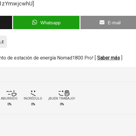
=l1zYmwjcwhU]
Whatsapp
E-mail
nto de estación de energía Nomad1800 Pro! [
Saber más
]
ABURRIDO
INCRÉDULO
¡BUEN TRABAJO!
0%
0%
0%