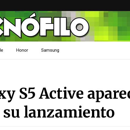
le
Honor
Samsung
y S5 Active apare
e su lanzamiento