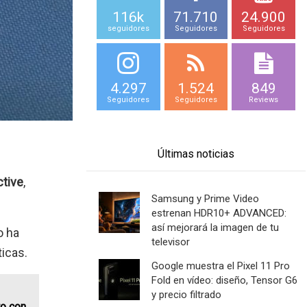
116k
71.710
24.900
seguidores
Seguidores
Seguidores
4.297
1.524
849
Seguidores
Seguidores
Reviews
Últimas noticias
tive
,
Samsung y Prime Video
estrenan HDR10+ ADVANCED:
así mejorará la imagen de tu
o ha
televisor
icas.
Google muestra el Pixel 11 Pro
Fold en vídeo: diseño, Tensor G6
y precio filtrado
ro con