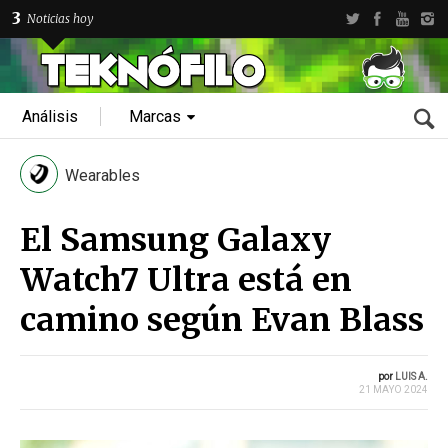
3
Noticias hoy
Análisis
Marcas
Wearables
El Samsung Galaxy
Watch7 Ultra está en
camino según Evan Blass
por
LUIS A.
21 MAYO 2024