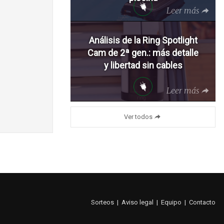
Leer más
Análisis de la Ring Spotlight
Cam de 2ª gen.: más detalle
y libertad sin cables
Leer más
Ver todos
Sorteos
|
Aviso legal
|
Equipo
|
Contacto