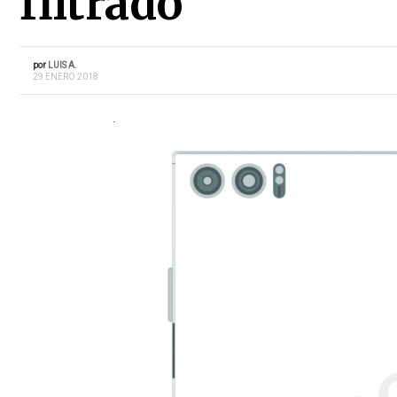
filtrado
por
LUIS A.
29 ENERO 2018