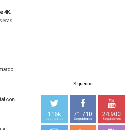
de 4K
.
aseras
 marco
Síguenos
tal
con
116k
71.710
24.900
seguidores
Seguidores
Seguidores
 el