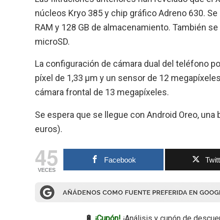
núcleos Kryo 385 y chip gráfico Adreno 630. S
RAM y 128 GB de almacenamiento. También se es
microSD.
La configuración de cámara dual del teléfono p
píxel de 1,33 µm y un sensor de 12 megapíxeles
cámara frontal de 13 megapíxeles.
Se espera que se llegue con Android Oreo, una
euros).
45
Facebook
Twit
VECES
🔋
¡Cupón!
¡Análisis y cupón de descue