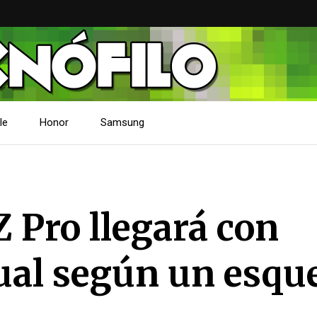
le
Honor
Samsung
 Pro llegará con
dual según un esq