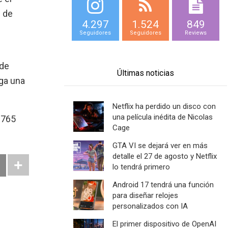
 de
4.297
1.524
849
Seguidores
Seguidores
Reviews
 de
Últimas noticias
ga una
Netflix ha perdido un disco con
una película inédita de Nicolas
~765
Cage
GTA VI se dejará ver en más
detalle el 27 de agosto y Netflix
lo tendrá primero
Android 17 tendrá una función
para diseñar relojes
personalizados con IA
El primer dispositivo de OpenAI