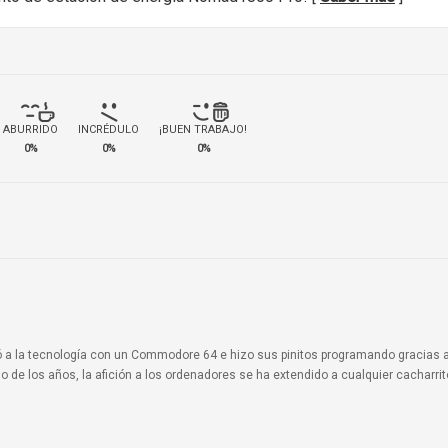
ABURRIDO
INCRÉDULO
¡BUEN TRABAJO!
0%
0%
0%
ionó a la tecnología con un Commodore 64 e hizo sus pinitos programando gracias 
o de los años, la afición a los ordenadores se ha extendido a cualquier cacharri