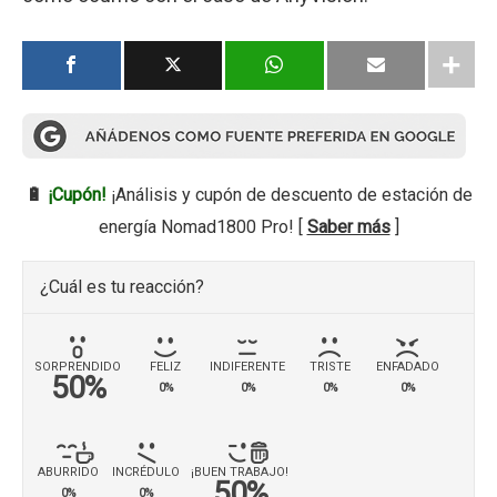
🔋
¡Cupón!
¡Análisis y cupón de descuento de estación de
energía Nomad1800 Pro! [
Saber más
]
¿Cuál es tu reacción?
SORPRENDIDO
FELIZ
INDIFERENTE
TRISTE
ENFADADO
50%
0%
0%
0%
0%
ABURRIDO
INCRÉDULO
¡BUEN TRABAJO!
50%
0%
0%