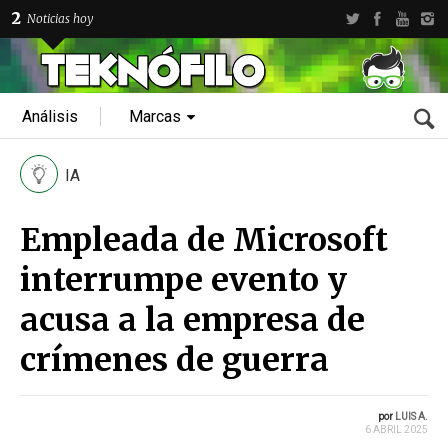
2
Noticias hoy
Análisis
Marcas
IA
Empleada de Microsoft
interrumpe evento y
acusa a la empresa de
crímenes de guerra
por
LUIS A.
6 ABRIL 2025