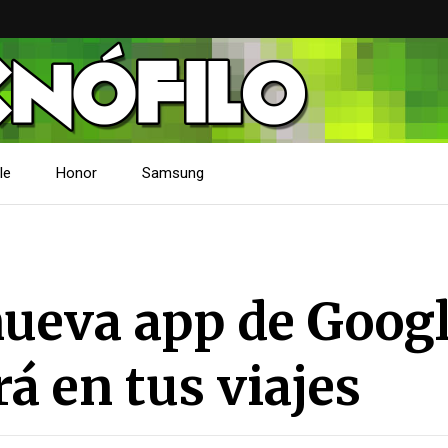
le
Honor
Samsung
 nueva app de Goog
á en tus viajes