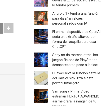
detalle el 27 de agosto y Netflix
lo tendrá primero
Android 17 tendrá una función
para diseñar relojes
personalizados con IA
El primer dispositivo de OpenAI
sería un extraño altavoz con
forma de rosquilla para usar
ChatGPT
Sony no da marcha atrás: los
juegos físicos de PlayStation
desaparecerán pese al boicot
Huawei lleva la función estrella
del Galaxy S26 Ultra a este
portátil ultraligero
Samsung y Prime Video
estrenan HDR10+ ADVANCED:
así mejorará la imagen de tu