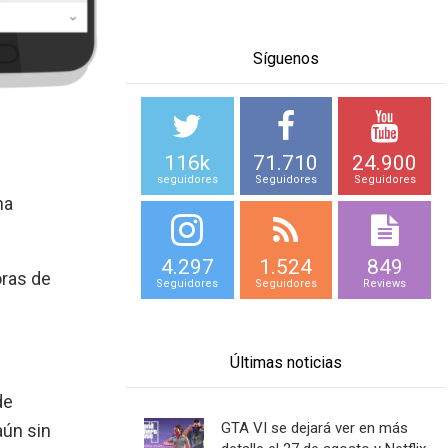
Síguenos
116k
71.710
24.900
seguidores
Seguidores
Seguidores
na
4.297
1.524
849
oras de
Seguidores
Seguidores
Reviews
Últimas noticias
de
GTA VI se dejará ver en más
aún sin