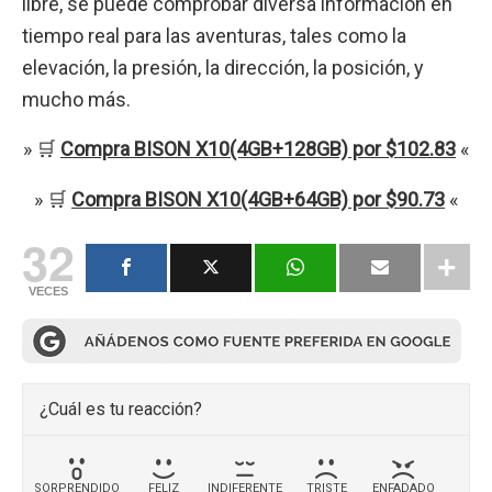
libre, se puede comprobar diversa información en
tiempo real para las aventuras, tales como la
elevación, la presión, la dirección, la posición, y
mucho más.
» 🛒
Compra BISON X10(4GB+128GB) por $102.83
«
» 🛒
Compra BISON X10(4GB+64GB) por $90.73
«
32
VECES
¿Cuál es tu reacción?
SORPRENDIDO
FELIZ
INDIFERENTE
TRISTE
ENFADADO