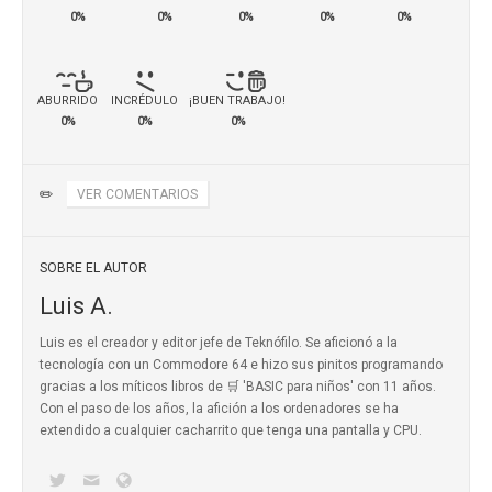
0%
0%
0%
0%
0%
ABURRIDO
INCRÉDULO
¡BUEN TRABAJO!
0%
0%
0%
✏️
VER COMENTARIOS
SOBRE EL AUTOR
Luis A.
Luis es el creador y editor jefe de Teknófilo. Se aficionó a la
tecnología con un Commodore 64 e hizo sus pinitos programando
gracias a los míticos
libros de 🛒 'BASIC para niños'
con 11 años.
Con el paso de los años, la afición a los ordenadores se ha
extendido a cualquier cacharrito que tenga una pantalla y CPU.