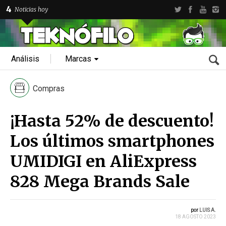
4
Noticias hoy
Análisis
Marcas
Compras
¡Hasta 52% de descuento!
Los últimos smartphones
UMIDIGI en AliExpress
828 Mega Brands Sale
por
LUIS A.
18 AGOSTO 2023