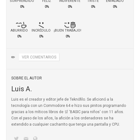
SORPRENDIDO
FELIZ
INDIFERENTE
TRISTE
ENFADADO
0%
0%
0%
0%
0%
ABURRIDO
INCRÉDULO
¡BUEN TRABAJO!
0%
0%
0%
✏️
VER COMENTARIOS
SOBRE EL AUTOR
Luis A.
Luis es el creador y editor jefe de Teknófilo. Se aficionó a la
tecnología con un Commodore 64 e hizo sus pinitos programando
gracias a los míticos
libros de 🛒 'BASIC para niños'
con 11 años.
Con el paso de los años, la afición a los ordenadores se ha
extendido a cualquier cacharrito que tenga una pantalla y CPU.