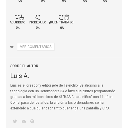
0%
0%
0%
0%
0%
ABURRIDO
INCRÉDULO
¡BUEN TRABAJO!
0%
0%
0%
✏️
VER COMENTARIOS
SOBRE EL AUTOR
Luis A.
Luis es el creador y editor jefe de Teknófilo. Se aficionó a la
tecnología con un Commodore 64 e hizo sus pinitos programando
gracias a los míticos
libros de 🛒 'BASIC para niños'
con 11 años.
Con el paso de los años, la afición a los ordenadores se ha
extendido a cualquier cacharrito que tenga una pantalla y CPU.