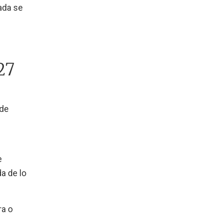
ada se
27
 de
e
a de lo
ra o