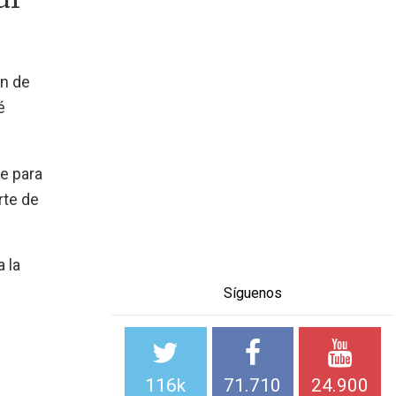
ón de
é
ve para
rte de
 la
Síguenos
116k
71.710
24.900