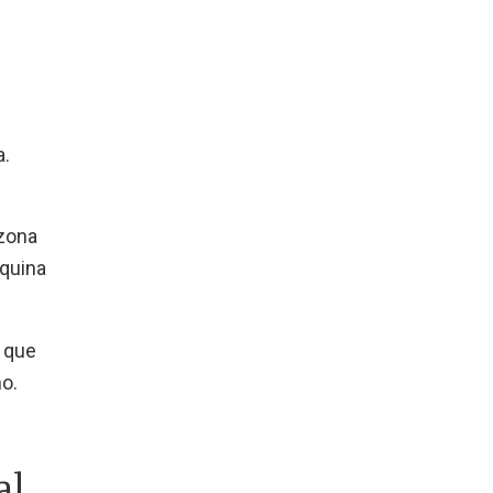
a.
 zona
squina
r que
o.
al