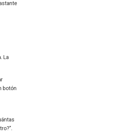
bastante
. La
ar
n botón
uántas
tro?”.