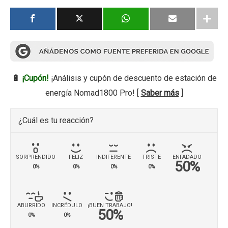
🔋
¡Cupón!
¡Análisis y cupón de descuento de estación de
energía Nomad1800 Pro! [
Saber más
]
¿Cuál es tu reacción?
SORPRENDIDO
FELIZ
INDIFERENTE
TRISTE
ENFADADO
50%
0%
0%
0%
0%
ABURRIDO
INCRÉDULO
¡BUEN TRABAJO!
50%
0%
0%