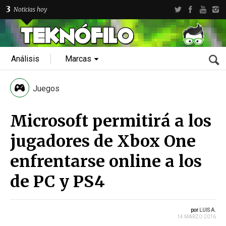
3
Noticias hoy
Análisis
Marcas
Juegos
Microsoft permitirá a los
jugadores de Xbox One
enfrentarse online a los
de PC y PS4
por
LUIS A.
14 MARZO 2016