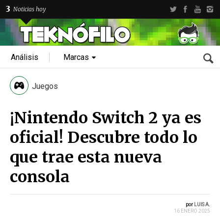
3
Noticias hoy
Análisis
Marcas
Juegos
¡Nintendo Switch 2 ya es
oficial! Descubre todo lo
que trae esta nueva
consola
por
LUIS A.
16 ENERO 2025