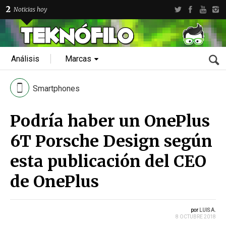
2
Noticias hoy
Análisis
Marcas
Smartphones
Podría haber un OnePlus
6T Porsche Design según
esta publicación del CEO
de OnePlus
por
LUIS A.
8 OCTUBRE 2018