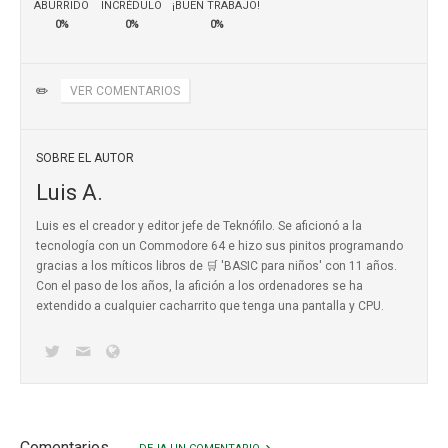
ABURRIDO
INCRÉDULO
¡BUEN TRABAJO!
0%
0%
0%
✏️
VER COMENTARIOS
SOBRE EL AUTOR
Luis A.
Luis es el creador y editor jefe de Teknófilo. Se aficionó a la
tecnología con un Commodore 64 e hizo sus pinitos programando
gracias a los míticos
libros de 🛒 'BASIC para niños'
con 11 años.
Con el paso de los años, la afición a los ordenadores se ha
extendido a cualquier cacharrito que tenga una pantalla y CPU.
Comentarios