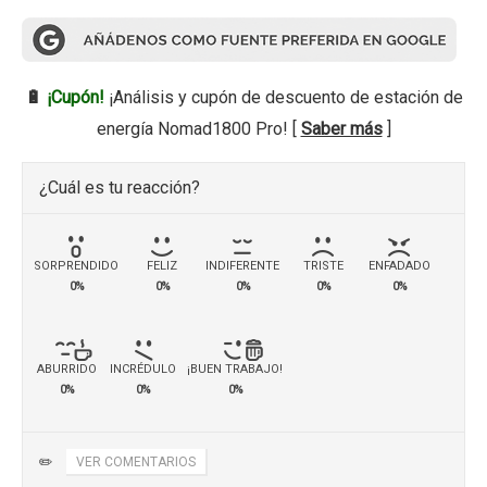
🔋
¡Cupón!
¡Análisis y cupón de descuento de estación de
energía Nomad1800 Pro! [
Saber más
]
¿Cuál es tu reacción?
SORPRENDIDO
FELIZ
INDIFERENTE
TRISTE
ENFADADO
0%
0%
0%
0%
0%
ABURRIDO
INCRÉDULO
¡BUEN TRABAJO!
0%
0%
0%
✏️
VER COMENTARIOS