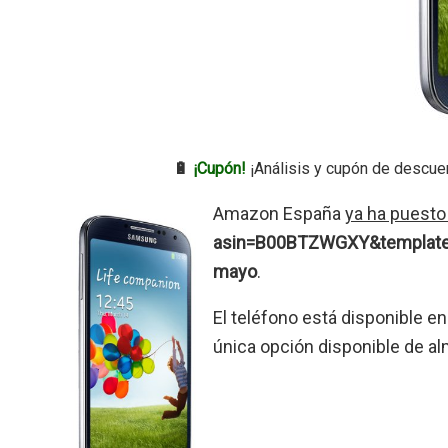
🔋
¡Cupón!
¡Análisis y cupón de descue
Amazon España
ya ha puesto 
asin=B00BTZWGXY&template=
mayo
.
El teléfono está disponible e
única opción disponible de 