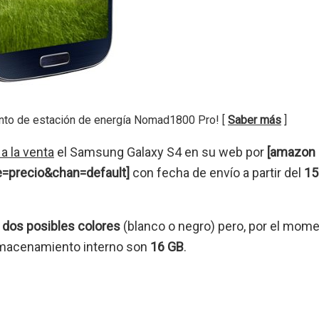
nto de estación de energía Nomad1800 Pro! [
Saber más
]
a la venta
el Samsung Galaxy S4 en su web por
[amazon
precio&chan=default]
con fecha de envío a partir del
15
n
dos posibles colores
(blanco o negro) pero, por el momen
almacenamiento interno son
16 GB
.