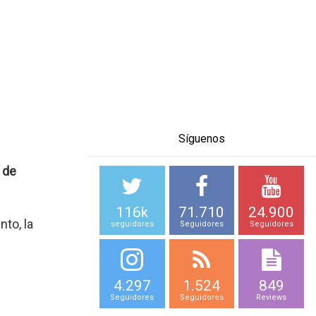
Síguenos
 de
116k
71.710
24.900
to, la
seguidores
Seguidores
Seguidores
4.297
1.524
849
Seguidores
Seguidores
Reviews