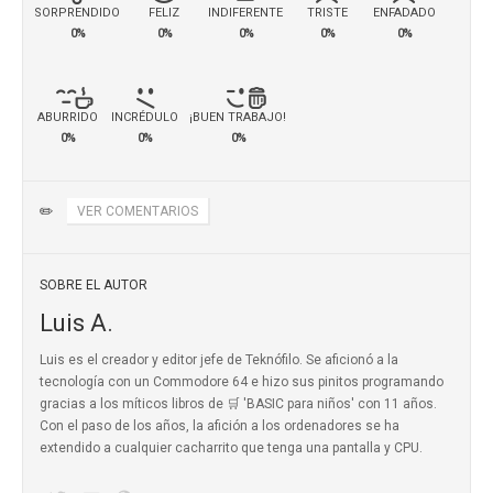
SORPRENDIDO
FELIZ
INDIFERENTE
TRISTE
ENFADADO
0%
0%
0%
0%
0%
ABURRIDO
INCRÉDULO
¡BUEN TRABAJO!
0%
0%
0%
✏️
VER COMENTARIOS
SOBRE EL AUTOR
Luis A.
Luis es el creador y editor jefe de Teknófilo. Se aficionó a la
tecnología con un Commodore 64 e hizo sus pinitos programando
gracias a los míticos
libros de 🛒 'BASIC para niños'
con 11 años.
Con el paso de los años, la afición a los ordenadores se ha
extendido a cualquier cacharrito que tenga una pantalla y CPU.