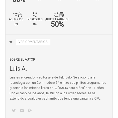
ABURRIDO
INCRÉDULO
¡BUEN TRABAJO!
50%
0%
0%
✏️
VER COMENTARIOS
SOBRE EL AUTOR
Luis A.
Luis es el creador y editor jefe de Teknófilo. Se aficionó a la
tecnología con un Commodore 64 e hizo sus pinitos programando
gracias a los míticos
libros de 🛒 'BASIC para niños'
con 11 años.
Con el paso de los años, la afición a los ordenadores se ha
extendido a cualquier cacharrito que tenga una pantalla y CPU.