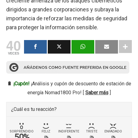
creciente amenaza de los ataques cibernéticos
dirigidos a grandes corporaciones y subraya la
importancia de reforzar las medidas de seguridad
para proteger la información sensible.
40
VECES
🔋
¡Cupón!
¡Análisis y cupón de descuento de estación de
energía Nomad1800 Pro! [
Saber más
]
¿Cuál es tu reacción?
SORPRENDIDO
FELIZ
INDIFERENTE
TRISTE
ENFADADO
50%
0%
0%
0%
0%