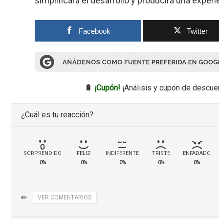
simplificará el desarrollo y producirá una expe
Facebook
Twitter
🔋
¡Cupón!
¡Análisis y cupón de descue
¿Cuál es tu reacción?
SORPRENDIDO
FELIZ
INDIFERENTE
TRISTE
ENFADADO
0%
0%
0%
0%
0%
✏️
VER COMENTARIOS