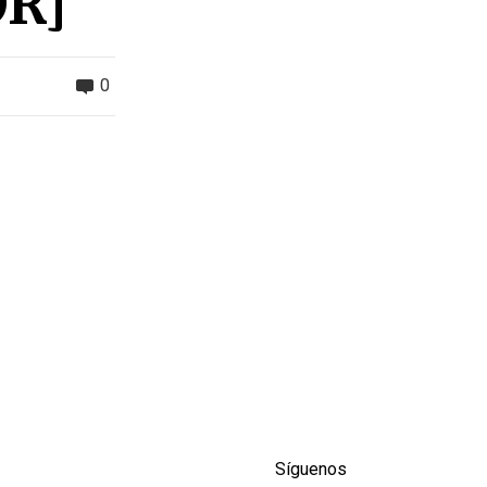
OR]
0
Síguenos