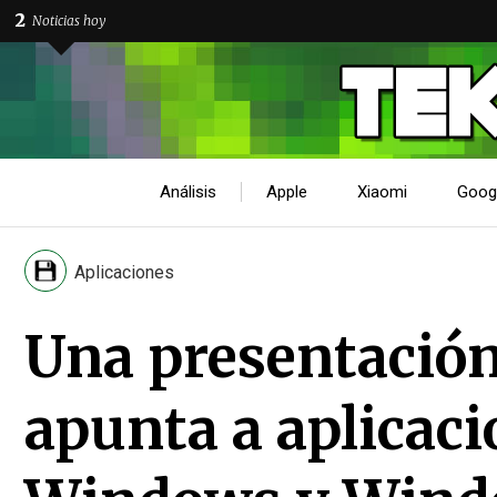
2
Noticias hoy
Análisis
Apple
Xiaomi
Goog
Aplicaciones
Una presentación
apunta a aplicaci