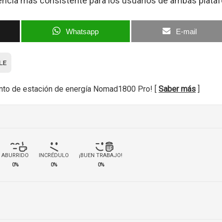
riencia más consistente para los usuarios de ambas plata
Whatsapp
E-mail
nto de estación de energía Nomad1800 Pro! [
Saber más
]
ABURRIDO
INCRÉDULO
¡BUEN TRABAJO!
0%
0%
0%