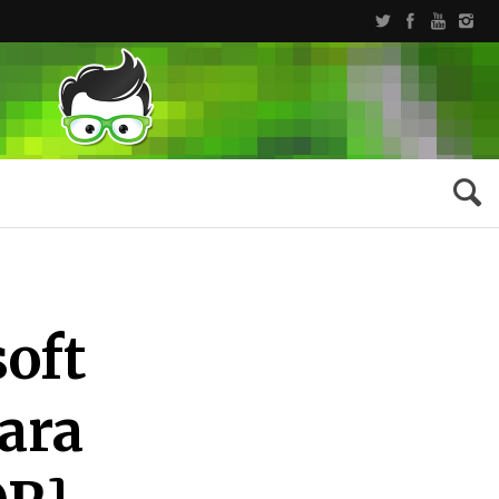
soft
para