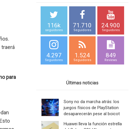
116k
71.710
24.900
seguidores
Seguidores
Seguidores
ños.
 traerá
4.297
1.524
849
Seguidores
Seguidores
Reviews
mo para
Últimas noticias
Sony no da marcha atrás: los
juegos físicos de PlayStation
edan
desaparecerán pese al boicot
 Esto
Huawei lleva la función estrella