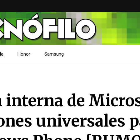
le
Honor
Samsung
 interna de Micro
ones universales 