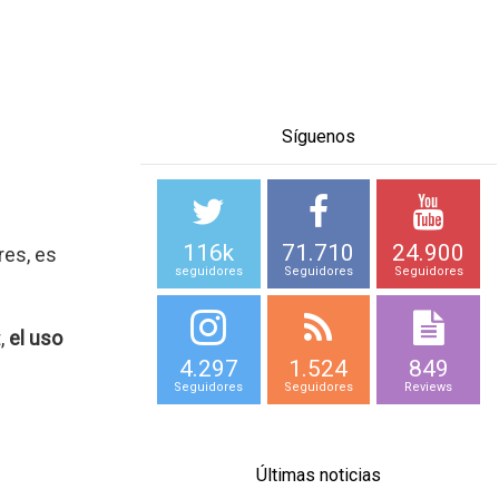
Síguenos
116k
71.710
24.900
res, es
seguidores
Seguidores
Seguidores
t,
el uso
4.297
1.524
849
Seguidores
Seguidores
Reviews
Últimas noticias