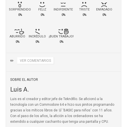
SORPRENDIDO
FELIZ
INDIFERENTE
TRISTE
ENFADADO
0%
0%
0%
0%
0%
ABURRIDO
INCRÉDULO
¡BUEN TRABAJO!
0%
0%
0%
✏️
VER COMENTARIOS
SOBRE EL AUTOR
Luis A.
Luis es el creador y editor jefe de Teknófilo. Se aficionó a la
tecnología con un Commodore 64 e hizo sus pinitos programando
gracias a los míticos
libros de 🛒 'BASIC para niños'
con 11 años.
Con el paso de los años, la afición a los ordenadores se ha
extendido a cualquier cacharrito que tenga una pantalla y CPU.