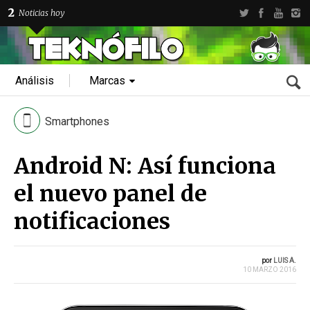
2
Noticias hoy
Análisis
Marcas
Smartphones
Android N: Así funciona
el nuevo panel de
notificaciones
por
LUIS A.
10 MARZO 2016