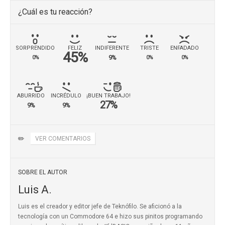
¿Cuál es tu reacción?
SORPRENDIDO
FELIZ
INDIFERENTE
TRISTE
ENFADADO
45%
9%
0%
0%
0%
ABURRIDO
INCRÉDULO
¡BUEN TRABAJO!
27%
9%
9%
✏️
VER COMENTARIOS
SOBRE EL AUTOR
Luis A.
Luis es el creador y editor jefe de Teknófilo. Se aficionó a la
tecnología con un Commodore 64 e hizo sus pinitos programando