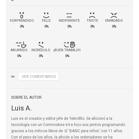
SORPRENDIDO
FELIZ
INDIFERENTE
TRISTE
ENFADADO
0%
0%
0%
0%
0%
ABURRIDO
INCRÉDULO
¡BUEN TRABAJO!
0%
0%
0%
✏️
VER COMENTARIOS
SOBRE EL AUTOR
Luis A.
Luis es el creador y editor jefe de Teknófilo. Se aficionó a la
tecnología con un Commodore 64 e hizo sus pinitos programando
gracias a los míticos
libros de 🛒 'BASIC para niños'
con 11 años.
Con el paso de los años, la afición a los ordenadores se ha