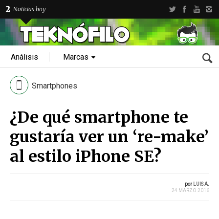
2
Noticias hoy
Análisis
Marcas
Smartphones
¿De qué smartphone te
gustaría ver un ‘re-make’
al estilo iPhone SE?
por
LUIS A.
24 MARZO 2016