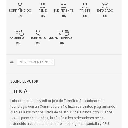
SORPRENDIDO
FELIZ
INDIFERENTE
TRISTE
ENFADADO
0%
0%
0%
0%
0%
ABURRIDO
INCRÉDULO
¡BUEN TRABAJO!
0%
0%
0%
✏️
VER COMENTARIOS
SOBRE EL AUTOR
Luis A.
Luis es el creador y editor jefe de Teknófilo. Se aficionó a la
tecnología con un Commodore 64 e hizo sus pinitos programando
gracias a los míticos
libros de 🛒 'BASIC para niños'
con 11 años.
Con el paso de los años, la afición a los ordenadores se ha
extendido a cualquier cacharrito que tenga una pantalla y CPU.