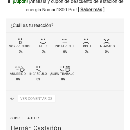
🔋
¡Cupón!
¡Análisis y cupón de descuento de estación de
energía Nomad1800 Pro! [
Saber más
]
¿Cuál es tu reacción?
SORPRENDIDO
FELIZ
INDIFERENTE
TRISTE
ENFADADO
0%
0%
0%
0%
0%
ABURRIDO
INCRÉDULO
¡BUEN TRABAJO!
0%
0%
0%
✏️
VER COMENTARIOS
SOBRE EL AUTOR
Hernán Castañón