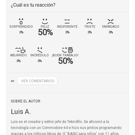
¿Cuál es tu reacción?
SORPRENDIDO
FELIZ
INDIFERENTE
TRISTE
ENFADADO
50%
0%
0%
0%
0%
ABURRIDO
INCRÉDULO
¡BUEN TRABAJO!
50%
0%
0%
✏️
VER COMENTARIOS
SOBRE EL AUTOR
Luis A.
Luis es el creador y editor jefe de Teknófilo. Se aficionó a la
tecnología con un Commodore 64 e hizo sus pinitos programando
gracias a los míticos
libros de 🛒 'BASIC para niños'
con 11 años.