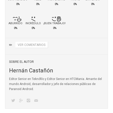
0%
0%
0%
0%
0%
ABURRIDO
INCRÉDULO
¡BUEN TRABAJO!
0%
0%
0%
✏️
VER COMENTARIOS
SOBRE EL AUTOR
Hernán Castañón
Editor Senior en Teknófilo y Editor Senior en HTCMania. Amante del
mundo Android, desarrollador y jefe de relaciones públicas de
Paranoid Android.