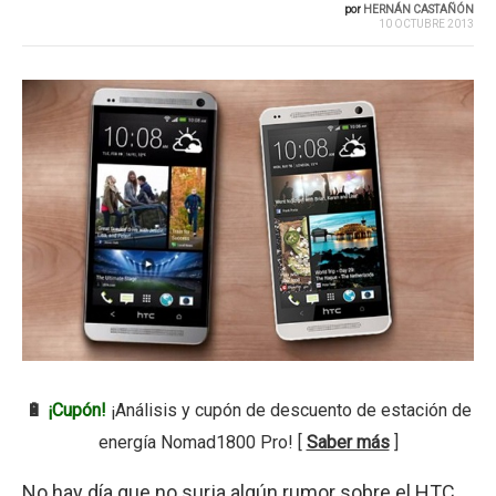
por
HERNÁN CASTAÑÓN
10 OCTUBRE 2013
🔋
¡Cupón!
¡Análisis y cupón de descuento de estación de
energía Nomad1800 Pro! [
Saber más
]
No hay día que no surja algún rumor sobre el
HTC