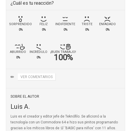
¿Cuál es tu reacción?
SORPRENDIDO
FELIZ
INDIFERENTE
TRISTE
ENFADADO
0%
0%
0%
0%
0%
ABURRIDO
INCRÉDULO
¡BUEN TRABAJO!
100%
0%
0%
✏️
VER COMENTARIOS
SOBRE EL AUTOR
Luis A.
Luis es el creador y editor jefe de Teknófilo. Se aficionó a la
tecnología con un Commodore 64 e hizo sus pinitos programando
gracias a los míticos
libros de 🛒 'BASIC para niños'
con 11 años.