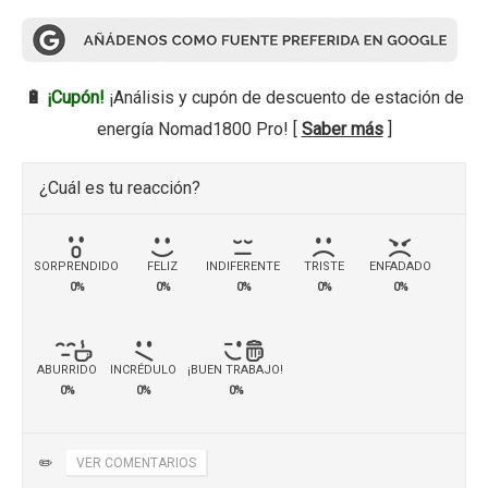
🔋
¡Cupón!
¡Análisis y cupón de descuento de estación de
energía Nomad1800 Pro! [
Saber más
]
¿Cuál es tu reacción?
SORPRENDIDO
FELIZ
INDIFERENTE
TRISTE
ENFADADO
0%
0%
0%
0%
0%
ABURRIDO
INCRÉDULO
¡BUEN TRABAJO!
0%
0%
0%
✏️
VER COMENTARIOS