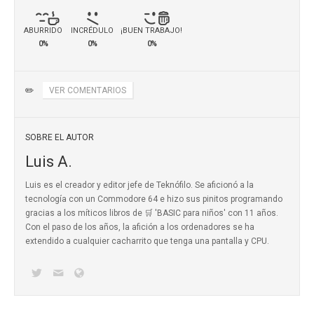
ABURRIDO
INCRÉDULO
¡BUEN TRABAJO!
0%
0%
0%
✏️
VER COMENTARIOS
SOBRE EL AUTOR
Luis A.
Luis es el creador y editor jefe de Teknófilo. Se aficionó a la
tecnología con un Commodore 64 e hizo sus pinitos programando
gracias a los míticos
libros de 🛒 'BASIC para niños'
con 11 años.
Con el paso de los años, la afición a los ordenadores se ha
extendido a cualquier cacharrito que tenga una pantalla y CPU.