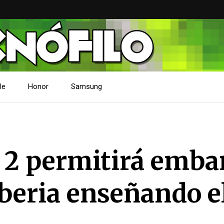
le
Honor
Samsung
 2 permitirá emba
Iberia enseñando e