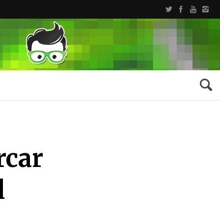
rcar
l