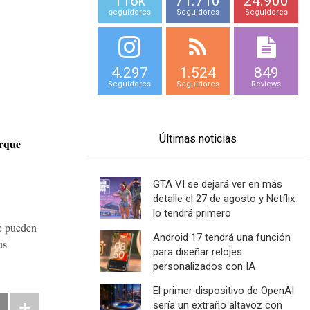
116k
71.710
24.900
seguidores
Seguidores
Seguidores
4.297
1.524
849
Seguidores
Seguidores
Reviews
Últimas noticias
arque
GTA VI se dejará ver en más
detalle el 27 de agosto y Netflix
lo tendrá primero
se pueden
Android 17 tendrá una función
us
para diseñar relojes
personalizados con IA
El primer dispositivo de OpenAI
sería un extraño altavoz con