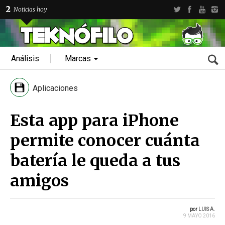
2
Noticias hoy
Análisis
Marcas
Aplicaciones
Esta app para iPhone
permite conocer cuánta
batería le queda a tus
amigos
por
LUIS A.
9 MAYO 2016