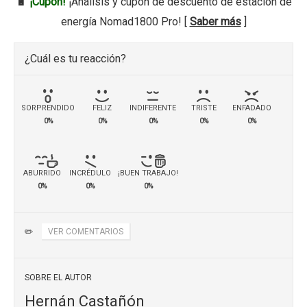
🔋
¡Cupón!
¡Análisis y cupón de descuento de estación de
energía Nomad1800 Pro! [
Saber más
]
¿Cuál es tu reacción?
SORPRENDIDO
FELIZ
INDIFERENTE
TRISTE
ENFADADO
0%
0%
0%
0%
0%
ABURRIDO
INCRÉDULO
¡BUEN TRABAJO!
0%
0%
0%
✏️
VER COMENTARIOS
SOBRE EL AUTOR
Hernán Castañón