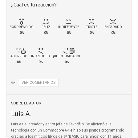
¿Cuál es tu reacción?
SORPRENDIDO
FELIZ
INDIFERENTE
TRISTE
ENFADADO
0%
0%
0%
0%
0%
ABURRIDO
INCRÉDULO
¡BUEN TRABAJO!
0%
0%
0%
✏️
VER COMENTARIOS
SOBRE EL AUTOR
Luis A.
Luis es el creador y editor jefe de Teknófilo. Se aficionó a la
tecnología con un Commodore 64 e hizo sus pinitos programando
gracias a los míticos
libros de 🛒 'BASIC para niños'
con 11 años.