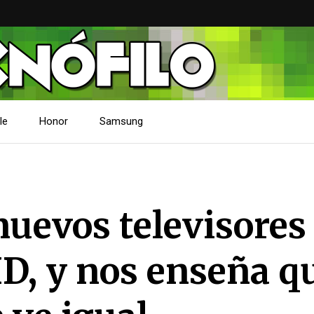
le
Honor
Samsung
nuevos televisores
D, y nos enseña q