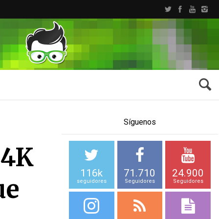
Síguenos
 4K
116k
71.710
24.900
ue
seguidores
Seguidores
Seguidores