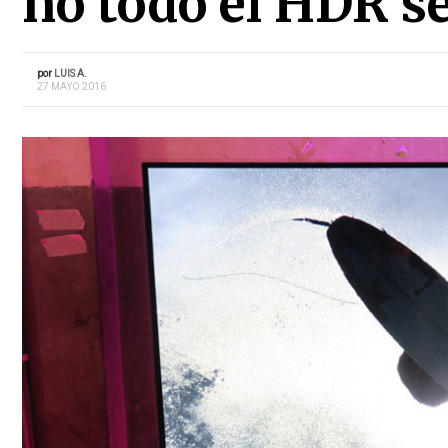
no todo el HDR se
por
LUIS A.
27 MAYO 2016