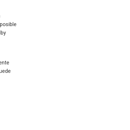
s
 posible
lby
ente
puede