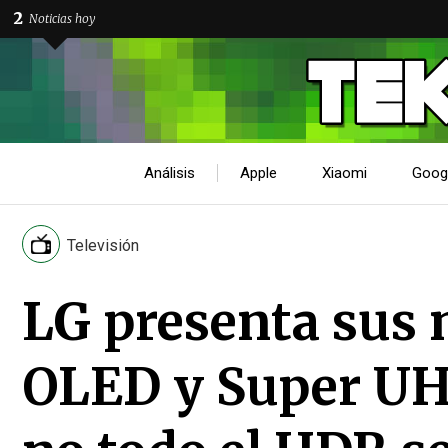
2
Noticias hoy
Análisis
Apple
Xiaomi
Goog
Televisión
LG presenta sus 
OLED y Super UH