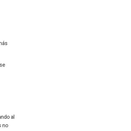
 más
 se
ando al
s no