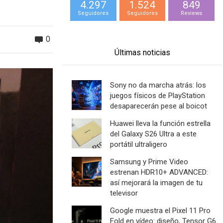
4.297
1.524
849
Seguidores
Seguidores
Reviews
0
Últimas noticias
Sony no da marcha atrás: los
juegos físicos de PlayStation
desaparecerán pese al boicot
Huawei lleva la función estrella
del Galaxy S26 Ultra a este
portátil ultraligero
Samsung y Prime Video
estrenan HDR10+ ADVANCED:
así mejorará la imagen de tu
televisor
Google muestra el Pixel 11 Pro
Fold en vídeo: diseño, Tensor G6