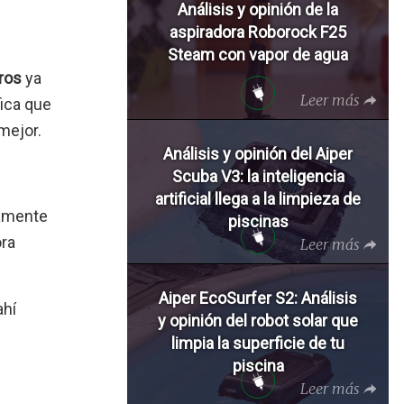
Análisis y opinión de la
aspiradora Roborock F25
Steam con vapor de agua
ros
ya
Leer más
fica que
mejor.
Análisis y opinión del Aiper
Scuba V3: la inteligencia
artificial llega a la limpieza de
iamente
piscinas
ora
Leer más
Aiper EcoSurfer S2: Análisis
ahí
y opinión del robot solar que
limpia la superficie de tu
piscina
Leer más