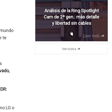
Análisis de la Ring Spotlight
Cam de 2ª gen.: más detalle
y libertad sin cables
l mundo
Leer más
e te
Ver todos
es
vado,
HDR:
omo LG o